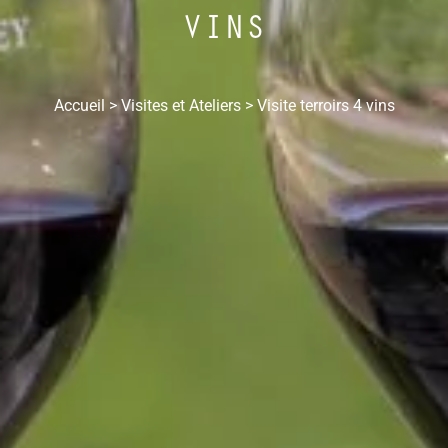
VINS
Accueil
>
Visites et Ateliers
>
Visite terroirs 4 vins