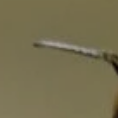
|
ov
Maintenance et Sécurisation Site Wordpress Agence Web Eenov